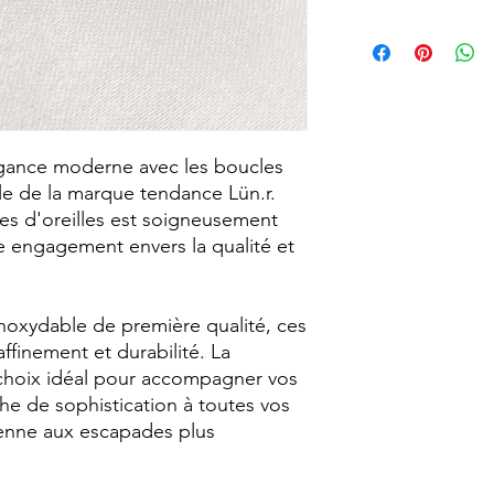
d'achat que j'offre. 
personne derrière cha
Taille : 2,5cm
informer de mon app
Matériau : Acier ino
ma politique d'expéd
Style : Raffiné, Cont
Beaucoup d'anticipa
Résistance à l'eau : O
c'est pourquoi j'ai fa
deux fois par semaine
égance moderne avec les boucles
sont le mercredi et 
me permet de m'assu
ble de la marque tendance Lün.r.
avec une attention pa
s d'oreilles est soigneusement
nouveau foyer. Cela 
re engagement envers la qualité et
temps à créer du con
au long de la semain
inoxydable de première qualité, ces
affinement et durabilité. La
le choix idéal pour accompagner vos
he de sophistication à toutes vos
ienne aux escapades plus