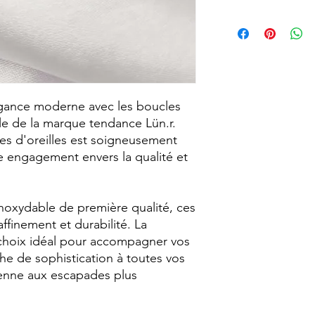
d'achat que j'offre. 
personne derrière cha
Taille : 3,8cm
informer de mon app
Matériau : Acier ino
ma politique d'expéd
Style : Raffiné, Cont
Beaucoup d'anticipa
Résistance à l'eau : O
c'est pourquoi j'ai fa
deux fois par semaine
égance moderne avec les boucles
sont le mercredi et 
me permet de m'assu
ble de la marque tendance Lün.r.
avec une attention pa
s d'oreilles est soigneusement
nouveau foyer. Cela 
re engagement envers la qualité et
temps à créer du con
au long de la semain
inoxydable de première qualité, ces
affinement et durabilité. La
le choix idéal pour accompagner vos
he de sophistication à toutes vos
ienne aux escapades plus