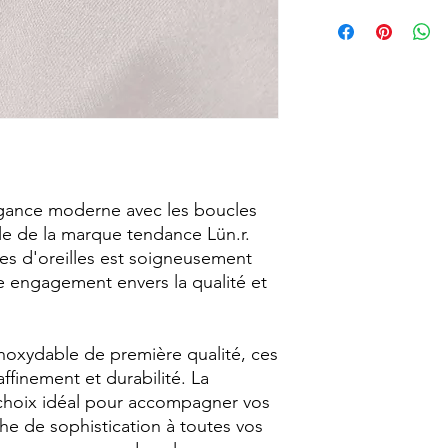
personne derrière cha
Taille : 1,5cm
informer de mon app
Matériau : Acier ino
ma politique d'expéd
Style : Raffiné, Cont
Beaucoup d'anticipa
Résistance à l'eau : O
c'est pourquoi j'ai fa
deux fois par semaine
sont le mercredi et 
me permet de m'assu
avec une attention pa
nouveau foyer. Cela 
égance moderne avec les boucles
temps à créer du con
ble de la marque tendance Lün.r.
au long de la semain
s d'oreilles est soigneusement
re engagement envers la qualité et
inoxydable de première qualité, ces
affinement et durabilité. La
le choix idéal pour accompagner vos
he de sophistication à toutes vos