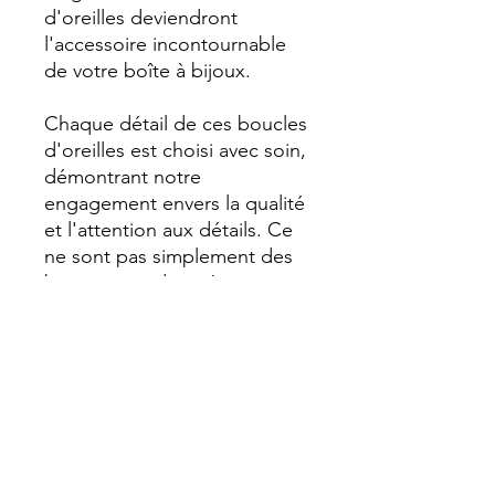
d'oreilles deviendront
l'accessoire incontournable
de votre boîte à bijoux.
Chaque détail de ces boucles
d'oreilles est choisi avec soin,
démontrant notre
engagement envers la qualité
et l'attention aux détails. Ce
ne sont pas simplement des
bijoux, mais des pièces
élégantes qui complètent
votre style de manière
exceptionnelle.
Pourquoi Choisir Lün.r ?
Lün.r incarne l'esprit de la
jeunesse et de la
sophistication. En choisissant