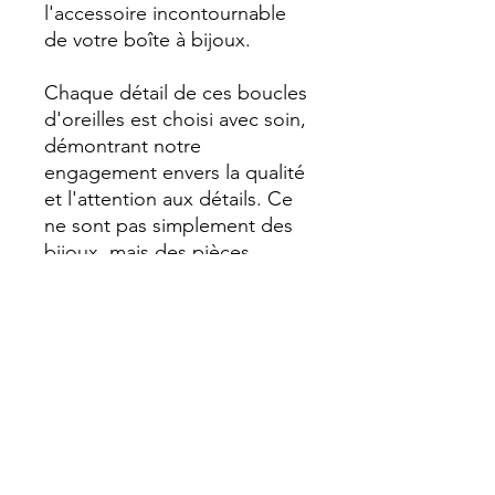
l'accessoire incontournable
de votre boîte à bijoux.
Chaque détail de ces boucles
d'oreilles est choisi avec soin,
démontrant notre
engagement envers la qualité
et l'attention aux détails. Ce
ne sont pas simplement des
bijoux, mais des pièces
élégantes qui complètent
votre style de manière
exceptionnelle.
Pourquoi Choisir Lün.r ?
Lün.r incarne l'esprit de la
jeunesse et de la
sophistication. En choisissant
nos boucles d'oreilles en